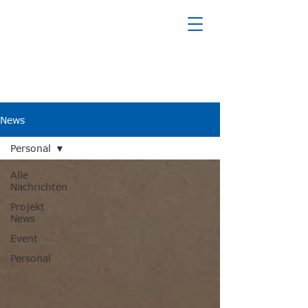
NEWS
News
Personal
Alle
Nachrichten
Projekt
News
Event
Personal