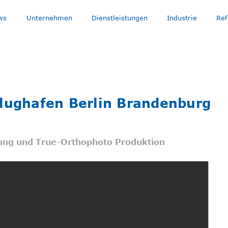
ws
Unternehmen
Dienstleistungen
Industrie
Ref
lughafen Berlin Brandenburg
sung und True-Orthophoto Produktion