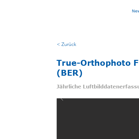
Ne
< Zurück
True-Orthophoto F
(BER)
Jährliche Luftbilddatenerfas