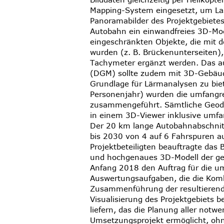
Mapping-System eingesetzt, um La
Panoramabilder des Projektgebietes
Autobahn ein einwandfreies 3D-Mode
eingeschränkten Objekte, die mit 
wurden (z. B. Brückenunterseiten)
Tachymeter ergänzt werden. Das au
(DGM) sollte zudem mit 3D-Gebäud
Grundlage für Lärmanalysen zu bi
Personenjahr) wurden die umfangr
zusammengeführt. Sämtliche Geod
in einem 3D-Viewer inklusive umfa
Der 20 km lange Autobahnabschnitt 
bis 2030 von 4 auf 6 Fahrspuren au
Projektbeteiligten beauftragte da
und hochgenaues 3D-Modell der ges
Anfang 2018 den Auftrag für die 
Auswertungsaufgaben, die die Kom
Zusammenführung der resultierende
Visualisierung des Projektgebiets b
liefern, das die Planung aller no
Umsetzungsprojekt ermöglicht, oh