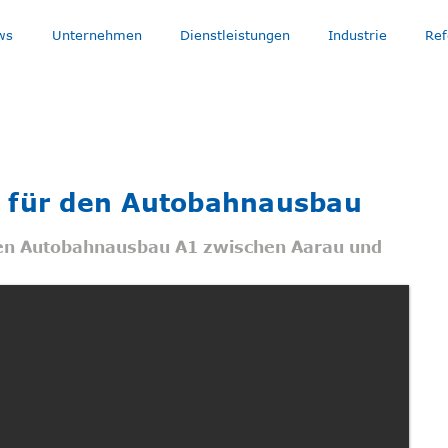
ws
Unternehmen
Dienstleistungen
Industrie
Ref
 für den Autobahnausbau
den Autobahnausbau A1 zwischen Aarau und