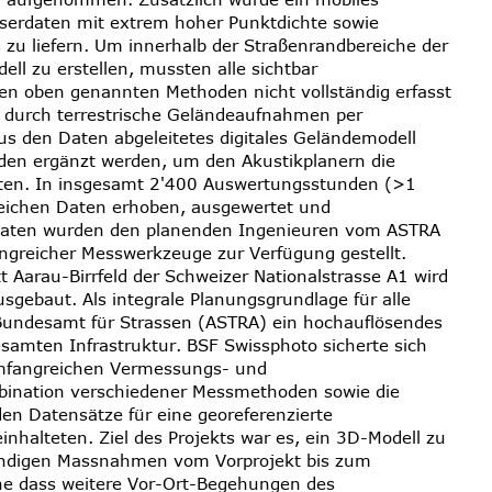
serdaten mit extrem hoher Punktdichte sowie
 zu liefern. Um innerhalb der Straßenrandbereiche der
ll zu erstellen, mussten alle sichtbar
den oben genannten Methoden nicht vollständig erfasst
, durch terrestrische Geländeaufnahmen per
s den Daten abgeleitetes digitales Geländemodell
en ergänzt werden, um den Akustikplanern die
eten. In insgesamt 2'400 Auswertungsstunden (>1
eichen Daten erhoben, ausgewertet und
aten wurden den planenden Ingenieuren vom ASTRA
ngreicher Messwerkzeuge zur Verfügung gestellt.
Aarau-Birrfeld der Schweizer Nationalstrasse A1 wird
sgebaut. Als integrale Planungsgrundlage für alle
s Bundesamt für Strassen (ASTRA) ein hochauflösendes
amten Infrastruktur. BSF Swissphoto sicherte sich
umfangreichen Vermessungs- und
bination verschiedener Messmethoden sowie die
n Datensätze für eine georeferenzierte
einhalteten. Ziel des Projekts war es, ein 3D-Modell zu
twendigen Massnahmen vom Vorprojekt bis zum
ne dass weitere Vor-Ort-Begehungen des